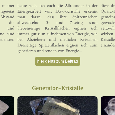
 meiner
heute stelle ich euch die Allrounder in der
diese d
gesetzt
Energiearbeit vor. Dow-Kristalle erkennt
Quarz-
t Abstand
man daran, dass ihre Spitzenflächen
gemeins
d die
abwechselnd 3- und 7-seitig sind.
gewach
ge
und
Siebenseitige Kristallflächen eignen sich
verzwill
nd sind
immer gut zum aufnehmen von Energie, wie
wirken 
ensten
bei Abziehern und medialen Kristallen.
Kristal
Dreiseitige Spitzenflächen eignen sich zum
einander
generieren und senden von Energie...
hier gehts zum Beitrag
Generator-Kristalle