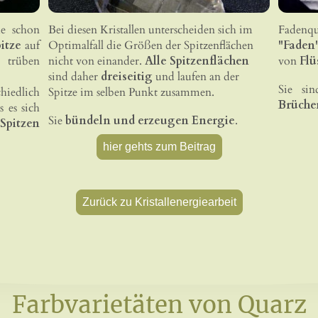
e schon
Bei diesen Kristallen unterscheiden sich im
Fadenqu
itze
auf
Optimalfall die Größen der Spitzenflächen
"Faden
, trüben
nicht von einander.
Alle Spitzenflächen
von
Flü
sind daher
dreiseitig
und laufen an der
Sie si
hiedlich
Spitze im selben Punkt zusammen.
Brüchen
s es sich
Sie
bündeln und erzeugen Energie
.
Spitzen
hier gehts zum Beitrag
Zurück zu Kristallenergiearbeit
Farbvarietäten von Quarz