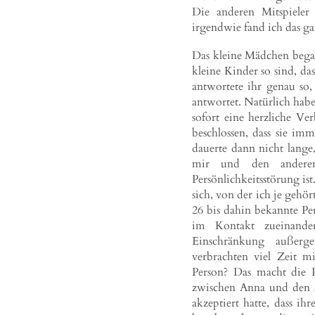
Die anderen Mitspieler 
irgendwie fand ich das g
Das kleine Mädchen began
kleine Kinder so sind, d
antwortete ihr genau so
antwortet. Natürlich habe
sofort eine herzliche V
beschlossen, dass sie i
dauerte dann nicht lange
mir und den anderen 
Persönlichkeitsstörung ist
sich, von der ich je gehör
26 bis dahin bekannte Pe
im Kontakt zueinande
Einschränkung außer
verbrachten viel Zeit m
Person? Das macht die P
zwischen Anna und den an
akzeptiert hatte, dass ih