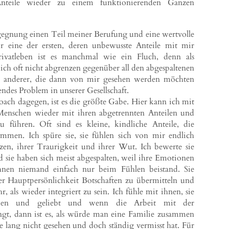
Anteile wieder zu einem funktionierenden Ganzen
egegnung einen Teil meiner Berufung und eine wertvolle
eine der ersten, deren unbewusste Anteile mit mir
rivatleben ist es manchmal wie ein Fluch, denn als
ich oft nicht abgrenzen gegenüber all den abgespaltenen
 anderer, die dann von mir gesehen werden möchten
kendes Problem in unserer Gesellschaft.
oach dagegen, ist es die größte Gabe. Hier kann ich mit
, Menschen wieder mit ihren abgetrennten Anteilen und
führen. Oft sind es kleine, kindliche Anteile, die
ommen. Ich spüre sie, sie fühlen sich von mir endlich
zen, ihrer Traurigkeit und ihrer Wut. Ich bewerte sie
d sie haben sich meist abgespalten, weil ihre Emotionen
nen niemand einfach nur beim Fühlen beistand. Sie
er Hauptpersönlichkeit Botschaften zu übermitteln und
, als wieder integriert zu sein. Ich fühle mit ihnen, sie
men und geliebt und wenn die Arbeit mit der
ngt, dann ist es, als würde man eine Familie zusammen
te lang nicht gesehen und doch ständig vermisst hat. Für