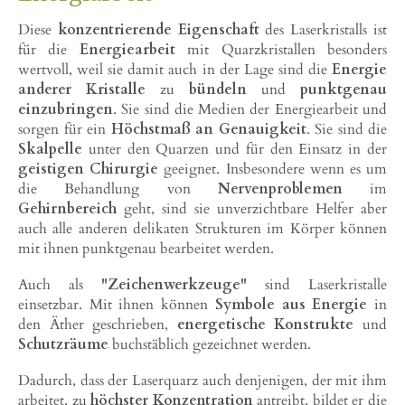
Diese
konzentrierende Eigenschaft
des Laserkristalls ist
für die
Energiearbeit
mit Quarzkristallen besonders
wertvoll, weil sie damit auch in der Lage sind die
Energie
anderer Kristalle
zu
bündeln
und
punktgenau
einzubringen
. Sie sind die Medien der Energiearbeit und
sorgen für ein
Höchstmaß an Genauigkeit
. Sie sind die
Skalpelle
unter den Quarzen und für den Einsatz in der
geistigen Chirurgie
geeignet. Insbesondere wenn es um
die Behandlung von
Nervenproblemen
im
Gehirnbereich
geht, sind sie unverzichtbare Helfer aber
auch alle anderen delikaten Strukturen im Körper können
mit ihnen punktgenau bearbeitet werden.
Auch als
"Zeichenwerkzeuge"
sind Laserkristalle
einsetzbar. Mit ihnen können
Symbole aus Energie
in
den Äther geschrieben,
energetische Konstrukte
und
Schutzräume
buchstäblich gezeichnet werden.
Dadurch, dass der Laserquarz auch denjenigen, der mit ihm
arbeitet, zu
höchster Konzentration
antreibt, bildet er die