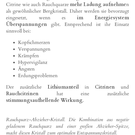
Citrine wie auch Rauchquarze
mehr Ladung aufnehme
n
als gewöhnlicher Bergkristall. Daher werden sie bevorzugt
eingesetzt, wenn es
im Energiesystem
Überspannungen
gibt. Entsprechend ist ihr Einsatz
sinnvoll bei:
Kopfschmerzen
Verspannungen
Krämpfen
Hypervigilanz
Ängsten
Erdungsproblemen
Der zusätzliche
Lithiumanteil
in
Citrinen
und
Rauchcitrinen
hat eine zusätzliche
stimmungsaufhellende Wirkung
.
Rauchquarz-Abzieher-Kristall. Die Kombination aus negativ
geladenem Rauchquarz und einer großen Abzieher-Spitze,
macht diesen Kristall zum optimalen Entspannungskristall.