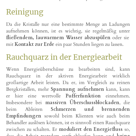
Reinigung
Da die Kristalle nur eine bestimmte Menge an Ladungen
aufnehmen können, ist es wichtig, sie regelmäßig unter
fließendem, lauwarmem Wasser abzuspülen
oder sie
mit
Kontakt zur Erde
ein paar Stunden liegen zu lassen.
Rauchquarz in der Energiearbeit
Wenn Energieüberschüsse zu bearbeiten sind, kann
Rauchquarz in der aktiven Energiearbeit wirklich
großartige Arbeit leisten. Da er, im Vergleich zu reinen
Bergkristallen, mehr
Spannung aufnehmen
kann, kann
er hier eine wertvolle
Pufferfunktion
einnehmen.
Insbesondere bei
massiven Überschussblockaden
, die
beim Ableiten
Schmerzen und brennenden
Empfindungen
sowohl beim Klienten wie auch beim
Behandler auslösen können, ist es sinnvoll einen Rauchquarz
zwischen zu schalten. Er
moduliert den Energiefluss
so,
dass die Arbeit trotzdem sanft ablaufen kann und
keine