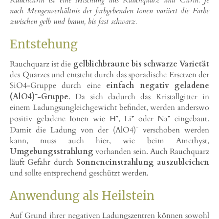
nach Mengenverhältnis der farbgebenden Ionen variiert die Farbe
zwischen gelb und braun, bis fast schwarz.
Entstehung
Rauchquarz ist die
gelblichbraune bis schwarze Varietät
des Quarzes und entsteht durch das sporadische Ersetzen der
SiO
4
-Gruppe durch eine
einfach negativ geladene
(AlO
4
)⁻-Gruppe
. Da sich dadurch das Kristallgitter in
einem Ladungsungleichgewicht befindet, werden anderswo
positiv geladene Ionen wie H⁺, Li⁺ oder Na⁺ eingebaut.
Damit die Ladung von der (AlO
4
)⁻ verschoben werden
kann, muss auch hier, wie beim Amethyst,
Umgebungsstrahlung
vorhanden sein. Auch Rauchquarz
läuft Gefahr durch
Sonneneinstrahlung auszubleichen
und sollte entsprechend geschützt werden.
Anwendung als Heilstein
Auf Grund ihrer negativen Ladungszentren können sowohl